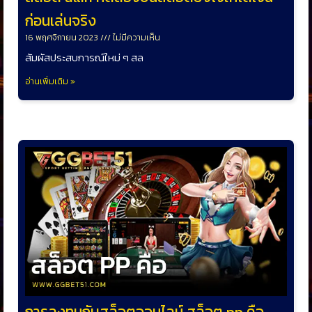
ก่อนเล่นจริง
16 พฤศจิกายน 2023
ไม่มีความเห็น
สัมผัสประสบการณ์ใหม่ ๆ สล
อ่านเพิ่มเติม »
การลงทุนกับสล็อตออนไลน์ สล็อต pp คือ