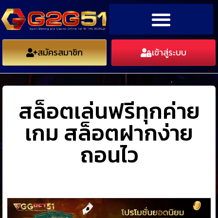
สมัครสมาชิก
เข้าสู่ระบบ
สล็อตเล่นฟรีทุกค่าย
เกม สล็อตฝากง่าย
ถอนไว