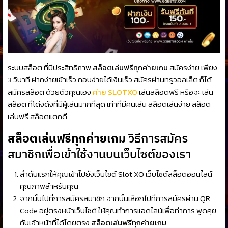
ระบบสล็อต ที่มีประสิทธิภาพ
สล็อตเล่นฟรีทุกค่ายเกม
สมัครง่าย เพียง
3 วินาที ฝากง่ายเข้าเร็ว ถอนง่ายได้เงินเร็ว สมัครผ่านทรูวอลเล็ต ก็ได้
สมัครสล็อต ด้วยตัวคุณเอง
ค่าย SLOTXO
เล่นสล็อตฟรี หรือจะ เล่น
สล็อต ที่โด่งดังที่มีผู้เล่นมากที่สุด เท่าที่มีคนเล่น สล็อตเล่นง่าย สล็อต
เล่นฟรี สล็อตแตกดี
สล็อตเล่นฟรีทุกค่ายเกม
วิธีการสมัคร
สมาชิกเพื่อเข้าใช้งานบนเว็บไซต์ของเรา
ลำดับแรกให้คุณเข้าไปยังเว็บไซต์ Slot XO เว็บไซต์สล็อตออนไลน์
คุณภาพสำหรับคุณ
จากนั้นไปที่การสมัครสมาชิก จากนั้นเลือกไปที่การสมัครผ่าน QR
Code อยู่ตรงหน้าเว็บไซต์ ให้คุณทำการแอดไลน์เพื่อทำการ พูดคุย
กับเจ้าหน้าที่ได้โดยตรง
สล็อตเล่นฟรีทุกค่ายเกม