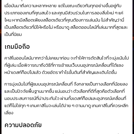
เมื่อมันมาถึงความหลากหลาย แต่ในขณะเดียวกันทุกอย่างขึ้นอยู่กับ
ประเภทของเกมที่คุณสนใจ และคุณมีส่วนร่วมในการลองสิ่งใหม่ ๆ แค่
ไหน หากมีสล็อตเพียงสล็อตเดียวที่คุณต้องการเล่นมัน ไม่สำคัญว่านี่
เป็นสล็อตเดียวที่มีให้หรือไม่ หรือมาดู สล็อตออนไลน์ที่เล่นมากที่สุดและ
เป็นที่นิยม
เกมมือถือ
คาสิโนออนไลน์มากกว่าไม่เคยมาก่อน จะทำให้การตัดสินใจที่จะมุ่งเน้นไป
ที่ผู้เล่น เมื่อพิจารณาถึงวิธีที่การเข้าชมเว็บบนอุปกรณ์เคลื่อนที่ได้แซง
หน้าเดสก์ท็อปไปแล้ว ด้วยอัตรากำไรขั้นต้นที่สำคัญและเติบโตขึ้น
การมุ่งเน้นไปที่ผู้ชมบนอุปกรณ์เคลื่อนที่ จึงกลายเป็นทางเลือกที่น้อยลง
และเป็นปัจจัยพื้นฐานมากขึ้น แน่นอนว่า ตัวเลือกที่ดีที่สุดคือตัวเลือกที่
มอบประสบการณ์ที่น่าประทับใจ ผ่านทั้งเดสก์ท็อปและอุปกรณ์เคลื่อนที่
แต่ก็ไม่ใช่ทุก ๆ เกมคาสิโนจะเล่นได้ง่าย ๆ ตามมาดู เกมคาสิโนที่ควรหลีก
เลี่ยง
ความปลอดภัย